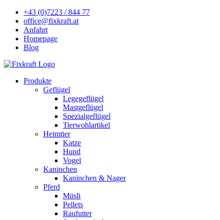
+43 (0)7223 / 844 77
office@fixkraft.at
Anfahrt
Homepage
Blog
Produkte
Geflügel
Legegeflügel
Mastgeflügel
Spezialgeflügel
Tierwohlartikel
Heimtier
Katze
Hund
Vogel
Kaninchen
Kaninchen & Nager
Pferd
Müsli
Pellets
Raufutter