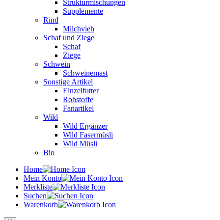
Strukturmischungen
Supplemente
Rind
Milchvieh
Schaf und Ziege
Schaf
Ziege
Schwein
Schweinemast
Sonstige Artikel
Einzelfutter
Rohstoffe
Fanartikel
Wild
Wild Ergänzer
Wild Fasermüsli
Wild Müsli
Bio
Home
Mein Konto
Merkliste
Suchen
Warenkorb