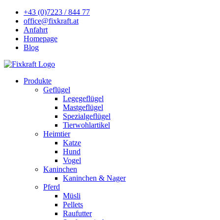
+43 (0)7223 / 844 77
office@fixkraft.at
Anfahrt
Homepage
Blog
Produkte
Geflügel
Legegeflügel
Mastgeflügel
Spezialgeflügel
Tierwohlartikel
Heimtier
Katze
Hund
Vogel
Kaninchen
Kaninchen & Nager
Pferd
Müsli
Pellets
Raufutter