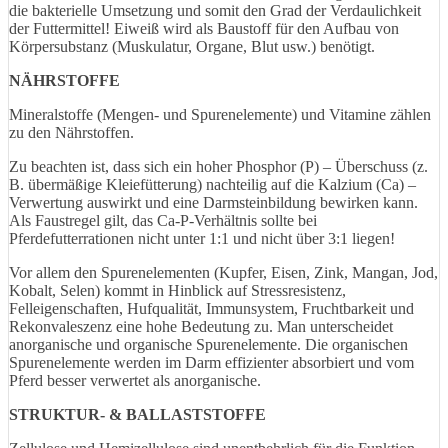
die bakterielle Umsetzung und somit den Grad der Verdaulichkeit
der Futtermittel! Eiweiß wird als Baustoff für den Aufbau von
Körpersubstanz (Muskulatur, Organe, Blut usw.) benötigt.
NÄHRSTOFFE
Mineralstoffe (Mengen- und Spurenelemente) und Vitamine zählen
zu den Nährstoffen.
Zu beachten ist, dass sich ein hoher Phosphor (P) – Überschuss (z.
B. übermäßige Kleiefütterung) nachteilig auf die Kalzium (Ca) –
Verwertung auswirkt und eine Darmsteinbildung bewirken kann.
Als Faustregel gilt, das Ca-P-Verhältnis sollte bei
Pferdefutterrationen nicht unter 1:1 und nicht über 3:1 liegen!
Vor allem den Spurenelementen (Kupfer, Eisen, Zink, Mangan, Jod,
Kobalt, Selen) kommt in Hinblick auf Stressresistenz,
Felleigenschaften, Hufqualität, Immunsystem, Fruchtbarkeit und
Rekonvaleszenz eine hohe Bedeutung zu. Man unterscheidet
anorganische und organische Spurenelemente. Die organischen
Spurenelemente werden im Darm effizienter absorbiert und vom
Pferd besser verwertet als anorganische.
STRUKTUR- & BALLASTSTOFFE