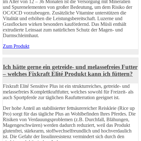
im Alter von 12 – 36 Monaten ist die Versorgung mit Mineralien
und Spurenelementen von großer Bedeutung, um dem Risiko der
OC/OCD vorzubeugen. Zusätzliche Vitamine unterstützen die
Vitalität und erhöhen die Leistungsbereitschaft. Luzerne und
Grasflocken wirken besonders kaufördernd. Das Müsli enthält
extrudierte Leinsaat zum natürlichen Schutz der Magen- und
Darmschleimhaut.
Zum Produkt
Ich hätte gerne ein getreide- und melassefreies Futter
– welches Fixkraft Elité Produkt kann ich füttern?
Fixkraft Elité Sensitive Plus ist ein strukturreiches, getreide- und
melassefreies Komplettkraftfutter, welches sowohl für Freizeit- als
auch Sportpferde zur täglichen Raufutterration geeignet ist.
Der hohe Anteil an stabilisierter fettsäurereicher Reiskleie (Rice up
Pro) sorgt für das tägliche Plus an Wohlbefinden Ihres Pferdes. Die
Risiken von Verdauungsproblemen (z.B. Durchfall, Blähungen,
Magengeschwüren) werden dadurch reduziert, weil das Produkt
glutenfrei, stärkearm, stoffwechselfreundlich und hochverdaulich
ist. Die Gefahr der Insulinresistenz vermindert sich durch den