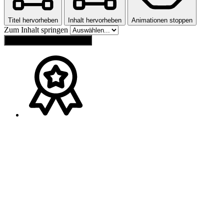
Titel hervorheben
Inhalt hervorheben
Animationen stoppen
Zum Inhalt springen
Einstellungen zurücksetzen
Ansprechpartner
Melden Sie sich gerne bei
Franz Wagner
(
Bayern
)
Tel.:
+49 (0) 160 / 91 73 20 40