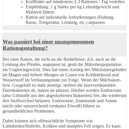
Kraftfutter auf mindestens 2-3 Rationen / Tag verteilen
Empfehlung: 1 g Stärke pro kg Lebendgewicht und
Mahlzeit füttern
Ration auf individuelle Anforderungen (Haltung,
Rasse, Temperatur, Leistung, etc.) anpassen
Was passiert bei einer unangemessenen
Rationsgestaltung?
Bei einer Ration, die nicht an die Bedürfnisse, d.h. auch an die
Leistung des Pferdes, angepasst ist, gerät die Mikrobenpopulation
ins Ungleichgewicht. Dies hat einen Anstieg des Milchsäuregehaltes
im Magen und höhere Mengen an Gasen wie Kohlendioxid und
Wasserstoff im Verdauungstrakt zur Folge. Wenn der Milchsäure-
bzw. Gasgehalt zu stark ansteigt, sterben die faserverdauenden
Darmbakterien ab, indem sie platzen. Hierbei werden Endotoxine
(also Giftstoffe aus den abgestorbenen Bakterien) frei, die wiederum
den Stoffwechsel belasten. Endotoxine, Ammoniak und Amine
(nicht oder unzureichend verdautes Eiweiß) führen zu
gesundheitlichen Problemen.
Dabei können sich offensichtliche Symptome wie
Lahmheiten/Hufrehe, Koliken und stumpfes Fell zeigen. Es kann