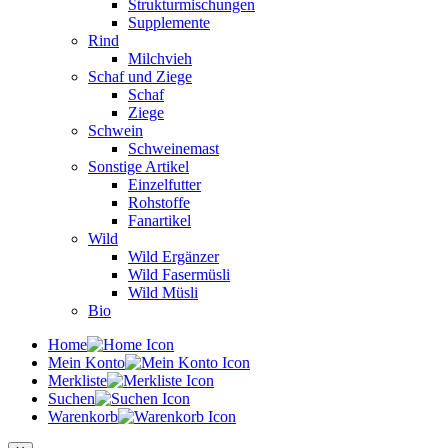
Strukturmischungen
Supplemente
Rind
Milchvieh
Schaf und Ziege
Schaf
Ziege
Schwein
Schweinemast
Sonstige Artikel
Einzelfutter
Rohstoffe
Fanartikel
Wild
Wild Ergänzer
Wild Fasermüsli
Wild Müsli
Bio
Home
Mein Konto
Merkliste
Suchen
Warenkorb