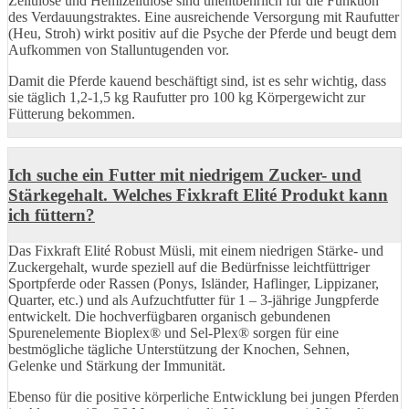
Zellulose und Hemizellulose sind unentbehrlich für die Funktion
des Verdauungstraktes. Eine ausreichende Versorgung mit Raufutter
(Heu, Stroh) wirkt positiv auf die Psyche der Pferde und beugt dem
Aufkommen von Stalluntugenden vor.
Damit die Pferde kauend beschäftigt sind, ist es sehr wichtig, dass
sie täglich 1,2-1,5 kg Raufutter pro 100 kg Körpergewicht zur
Fütterung bekommen.
Ich suche ein Futter mit niedrigem Zucker- und
Stärkegehalt. Welches Fixkraft Elité Produkt kann
ich füttern?
Das Fixkraft Elité Robust Müsli, mit einem niedrigen Stärke- und
Zuckergehalt, wurde speziell auf die Bedürfnisse leichtfüttriger
Sportpferde oder Rassen (Ponys, Isländer, Haflinger, Lippizaner,
Quarter, etc.) und als Aufzuchtfutter für 1 – 3-jährige Jungpferde
entwickelt. Die hochverfügbaren organisch gebundenen
Spurenelemente Bioplex® und Sel-Plex® sorgen für eine
bestmögliche tägliche Unterstützung der Knochen, Sehnen,
Gelenke und Stärkung der Immunität.
Ebenso für die positive körperliche Entwicklung bei jungen Pferden