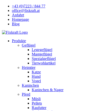
+43 (0)7223 / 844 77
office@fixkraft.at
Anfahrt
Homepage
Blog
Produkte
Geflügel
Legegeflügel
Mastgeflügel
Spezialgeflügel
Tierwohlartikel
Heimtier
Katze
Hund
Vogel
Kaninchen
Kaninchen & Nager
Pferd
Müsli
Pellets
Raufutter