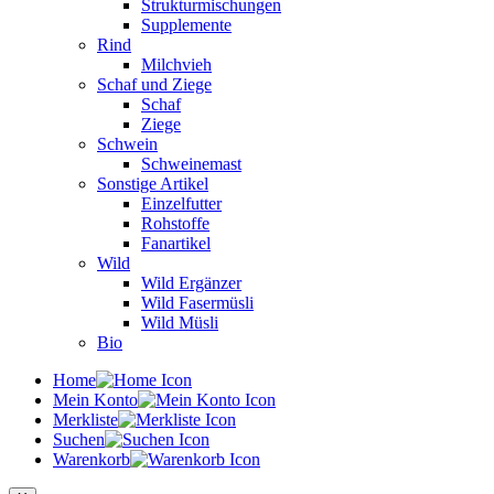
Strukturmischungen
Supplemente
Rind
Milchvieh
Schaf und Ziege
Schaf
Ziege
Schwein
Schweinemast
Sonstige Artikel
Einzelfutter
Rohstoffe
Fanartikel
Wild
Wild Ergänzer
Wild Fasermüsli
Wild Müsli
Bio
Home
Mein Konto
Merkliste
Suchen
Warenkorb