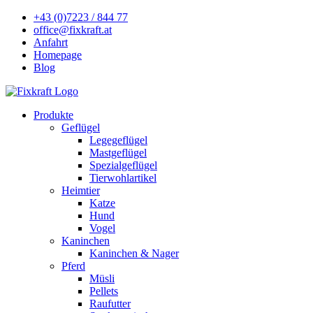
+43 (0)7223 / 844 77
office@fixkraft.at
Anfahrt
Homepage
Blog
Produkte
Geflügel
Legegeflügel
Mastgeflügel
Spezialgeflügel
Tierwohlartikel
Heimtier
Katze
Hund
Vogel
Kaninchen
Kaninchen & Nager
Pferd
Müsli
Pellets
Raufutter