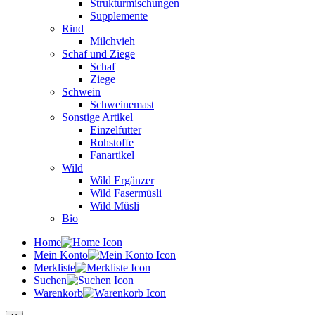
Strukturmischungen
Supplemente
Rind
Milchvieh
Schaf und Ziege
Schaf
Ziege
Schwein
Schweinemast
Sonstige Artikel
Einzelfutter
Rohstoffe
Fanartikel
Wild
Wild Ergänzer
Wild Fasermüsli
Wild Müsli
Bio
Home
Mein Konto
Merkliste
Suchen
Warenkorb