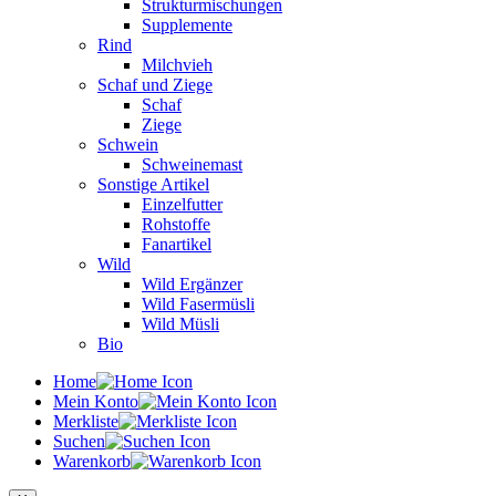
Strukturmischungen
Supplemente
Rind
Milchvieh
Schaf und Ziege
Schaf
Ziege
Schwein
Schweinemast
Sonstige Artikel
Einzelfutter
Rohstoffe
Fanartikel
Wild
Wild Ergänzer
Wild Fasermüsli
Wild Müsli
Bio
Home
Mein Konto
Merkliste
Suchen
Warenkorb