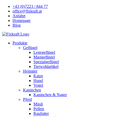
+43 (0)7223 / 844 77
office@fixkraft.at
Anfahrt
Homepage
Blog
Produkte
Geflügel
Legegeflügel
Mastgeflügel
Spezialgeflügel
Tierwohlartikel
Heimtier
Katze
Hund
Vogel
Kaninchen
Kaninchen & Nager
Pferd
Müsli
Pellets
Raufutter