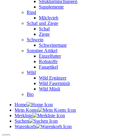
Strukturmischungen
Supplemente
Rind
Milchvieh
Schaf und Ziege
Schaf
Ziege
Schwein
Schweinemast
Sonstige Artikel
Einzelfutter
Rohstoffe
Fanartikel
Wild
Wild Ergänzer
Wild Fasermüsli
Wild Müsli
Bio
Home
Mein Konto
Merkliste
Suchen
Warenkorb