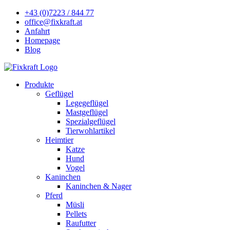
+43 (0)7223 / 844 77
office@fixkraft.at
Anfahrt
Homepage
Blog
Produkte
Geflügel
Legegeflügel
Mastgeflügel
Spezialgeflügel
Tierwohlartikel
Heimtier
Katze
Hund
Vogel
Kaninchen
Kaninchen & Nager
Pferd
Müsli
Pellets
Raufutter