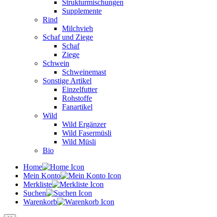
Strukturmischungen
Supplemente
Rind
Milchvieh
Schaf und Ziege
Schaf
Ziege
Schwein
Schweinemast
Sonstige Artikel
Einzelfutter
Rohstoffe
Fanartikel
Wild
Wild Ergänzer
Wild Fasermüsli
Wild Müsli
Bio
Home
Mein Konto
Merkliste
Suchen
Warenkorb