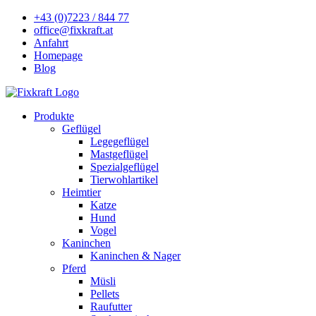
+43 (0)7223 / 844 77
office@fixkraft.at
Anfahrt
Homepage
Blog
Produkte
Geflügel
Legegeflügel
Mastgeflügel
Spezialgeflügel
Tierwohlartikel
Heimtier
Katze
Hund
Vogel
Kaninchen
Kaninchen & Nager
Pferd
Müsli
Pellets
Raufutter