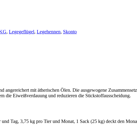
KG
,
Legegeflügel
,
Legehennen
,
Skonto
rt und angereichert mit ätherischen Ölen. Die ausgewogene Zusammenset
sern die Eiweißverdauung und reduzieren die Stickstoffausscheidung.
r und Tag, 3,75 kg pro Tier und Monat, 1 Sack (25 kg) deckt den Mona