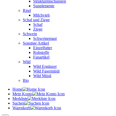
Strukturmischungen
Supplemente
Rind
Milchvieh
Schaf und Ziege
Schaf
Ziege
Schwein
Schweinemast
Sonstige Artikel
Einzelfutter
Rohstoffe
Fanartikel
Wild
Wild Ergänzer
Wild Fasermüsli
Wild Müsli
Bio
Home
Mein Konto
Merkliste
Suchen
Warenkorb