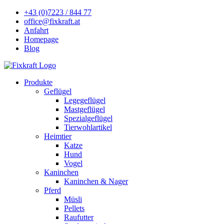
+43 (0)7223 / 844 77
office@fixkraft.at
Anfahrt
Homepage
Blog
Produkte
Geflügel
Legegeflügel
Mastgeflügel
Spezialgeflügel
Tierwohlartikel
Heimtier
Katze
Hund
Vogel
Kaninchen
Kaninchen & Nager
Pferd
Müsli
Pellets
Raufutter