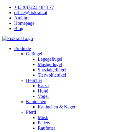
+43 (0)7223 / 844 77
office@fixkraft.at
Anfahrt
Homepage
Blog
Produkte
Geflügel
Legegeflügel
Mastgeflügel
Spezialgeflügel
Tierwohlartikel
Heimtier
Katze
Hund
Vogel
Kaninchen
Kaninchen & Nager
Pferd
Müsli
Pellets
Raufutter