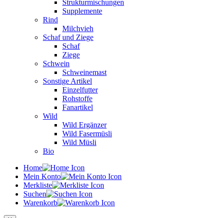
Strukturmischungen
Supplemente
Rind
Milchvieh
Schaf und Ziege
Schaf
Ziege
Schwein
Schweinemast
Sonstige Artikel
Einzelfutter
Rohstoffe
Fanartikel
Wild
Wild Ergänzer
Wild Fasermüsli
Wild Müsli
Bio
Home
Mein Konto
Merkliste
Suchen
Warenkorb