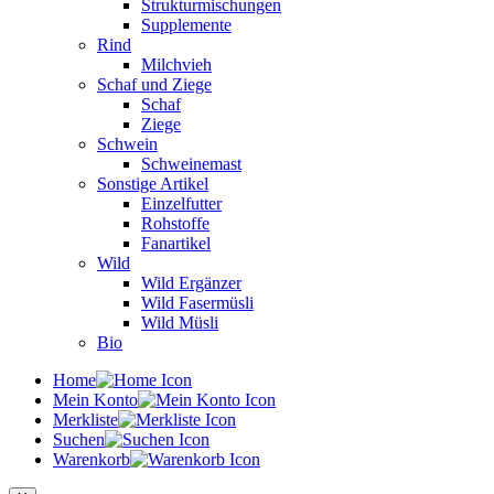
Strukturmischungen
Supplemente
Rind
Milchvieh
Schaf und Ziege
Schaf
Ziege
Schwein
Schweinemast
Sonstige Artikel
Einzelfutter
Rohstoffe
Fanartikel
Wild
Wild Ergänzer
Wild Fasermüsli
Wild Müsli
Bio
Home
Mein Konto
Merkliste
Suchen
Warenkorb