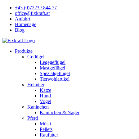
+43 (0)7223 / 844 77
office@fixkraft.at
Anfahrt
Homepage
Blog
Produkte
Geflügel
Legegeflügel
Mastgeflügel
Spezialgeflügel
Tierwohlartikel
Heimtier
Katze
Hund
Vogel
Kaninchen
Kaninchen & Nager
Pferd
Müsli
Pellets
Raufutter