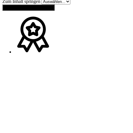
Zum Inhalt springen
Einstellungen zurücksetzen
Ansprechpartner
Melden Sie sich gerne bei
Franz Wagner
(
Bayern
)
Tel.:
+49 (0) 160 / 91 73 20 40
Mail:
wagner-schweib@t-online.de
Melden Sie sich gerne bei
Jürgen Schach
(
Baden-Württemberg
)