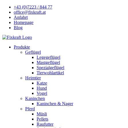
+43 (0)7223 / 844 77
office@fixkraft.at
Anfahrt
Homepage
Blog
Produkte
Geflügel
Legegeflügel
Mastgeflügel
Spezialgeflügel
Tierwohlartikel
Heimtier
Katze
Hund
Vogel
Kaninchen
Kaninchen & Nager
Pferd
Müsli
Pellets
Raufutter