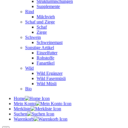
Strukturmischungen
Supplemente
Rind
Milchvieh
Schaf und Ziege
Schaf
Ziege
Schwein
Schweinemast
Sonstige Artikel
Einzelfutter
Rohstoffe
Fanartikel
Wild
Wild Ergänzer
Wild Fasermüsli
Wild Müsli
Bio
Home
Mein Konto
Merkliste
Suchen
Warenkorb