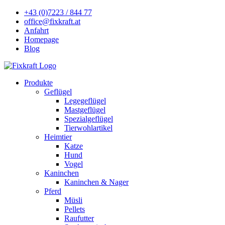
+43 (0)7223 / 844 77
office@fixkraft.at
Anfahrt
Homepage
Blog
Produkte
Geflügel
Legegeflügel
Mastgeflügel
Spezialgeflügel
Tierwohlartikel
Heimtier
Katze
Hund
Vogel
Kaninchen
Kaninchen & Nager
Pferd
Müsli
Pellets
Raufutter