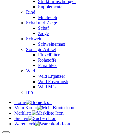
Strukturmischungen
Supplemente
Rind
Milchvieh
Schaf und Ziege
Schaf
Ziege
Schwein
Schweinemast
Sonstige Artikel
Einzelfutter
Rohstoffe
Fanartikel
Wild
Wild Ergänzer
Wild Fasermüsli
Wild Müsli
Bio
Home
Mein Konto
Merkliste
Suchen
Warenkorb