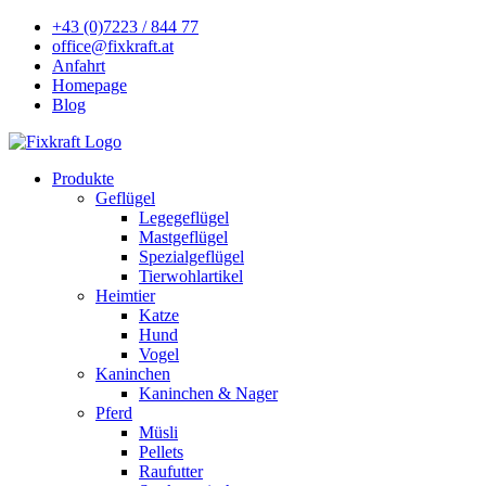
+43 (0)7223 / 844 77
office@fixkraft.at
Anfahrt
Homepage
Blog
Produkte
Geflügel
Legegeflügel
Mastgeflügel
Spezialgeflügel
Tierwohlartikel
Heimtier
Katze
Hund
Vogel
Kaninchen
Kaninchen & Nager
Pferd
Müsli
Pellets
Raufutter