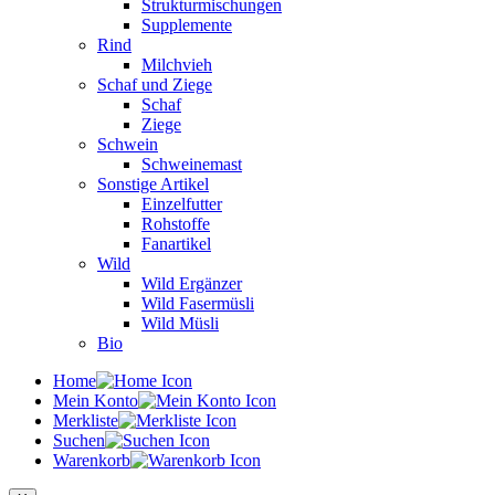
Strukturmischungen
Supplemente
Rind
Milchvieh
Schaf und Ziege
Schaf
Ziege
Schwein
Schweinemast
Sonstige Artikel
Einzelfutter
Rohstoffe
Fanartikel
Wild
Wild Ergänzer
Wild Fasermüsli
Wild Müsli
Bio
Home
Mein Konto
Merkliste
Suchen
Warenkorb