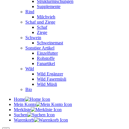
Strukturmischungen
Supplemente
Rind
Milchvieh
Schaf und Ziege
Schaf
Ziege
Schwein
Schweinemast
Sonstige Artikel
Einzelfutter
Rohstoffe
Fanartikel
Wild
Wild Ergänzer
Wild Fasermüsli
Wild Müsli
Bio
Home
Mein Konto
Merkliste
Suchen
Warenkorb