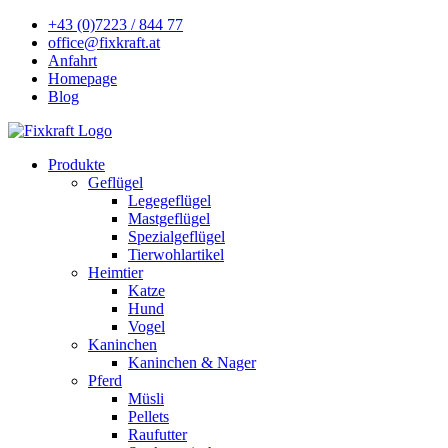
+43 (0)7223 / 844 77
office@fixkraft.at
Anfahrt
Homepage
Blog
Produkte
Geflügel
Legegeflügel
Mastgeflügel
Spezialgeflügel
Tierwohlartikel
Heimtier
Katze
Hund
Vogel
Kaninchen
Kaninchen & Nager
Pferd
Müsli
Pellets
Raufutter