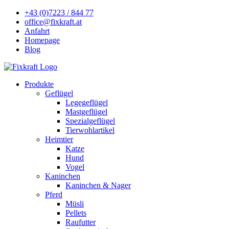
+43 (0)7223 / 844 77
office@fixkraft.at
Anfahrt
Homepage
Blog
Produkte
Geflügel
Legegeflügel
Mastgeflügel
Spezialgeflügel
Tierwohlartikel
Heimtier
Katze
Hund
Vogel
Kaninchen
Kaninchen & Nager
Pferd
Müsli
Pellets
Raufutter