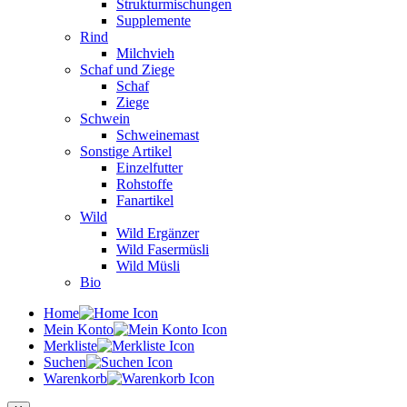
Strukturmischungen
Supplemente
Rind
Milchvieh
Schaf und Ziege
Schaf
Ziege
Schwein
Schweinemast
Sonstige Artikel
Einzelfutter
Rohstoffe
Fanartikel
Wild
Wild Ergänzer
Wild Fasermüsli
Wild Müsli
Bio
Home
Mein Konto
Merkliste
Suchen
Warenkorb