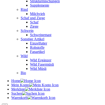
Strukturmischungen
Supplemente
Rind
Milchvieh
Schaf und Ziege
Schaf
Ziege
Schwein
Schweinemast
Sonstige Artikel
Einzelfutter
Rohstoffe
Fanartikel
Wild
Wild Ergänzer
Wild Fasermüsli
Wild Müsli
Bio
Home
Mein Konto
Merkliste
Suchen
Warenkorb