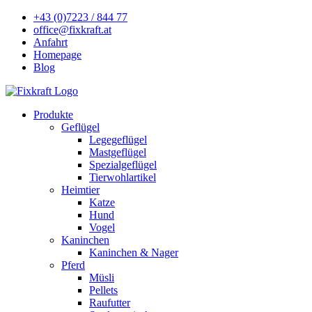
+43 (0)7223 / 844 77
office@fixkraft.at
Anfahrt
Homepage
Blog
Produkte
Geflügel
Legegeflügel
Mastgeflügel
Spezialgeflügel
Tierwohlartikel
Heimtier
Katze
Hund
Vogel
Kaninchen
Kaninchen & Nager
Pferd
Müsli
Pellets
Raufutter