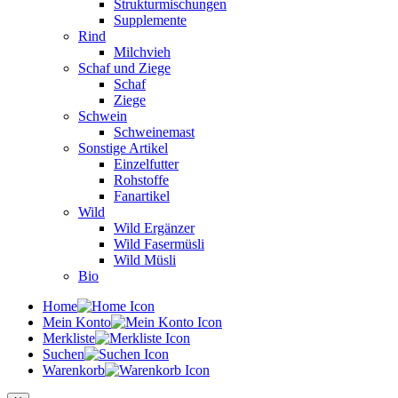
Strukturmischungen
Supplemente
Rind
Milchvieh
Schaf und Ziege
Schaf
Ziege
Schwein
Schweinemast
Sonstige Artikel
Einzelfutter
Rohstoffe
Fanartikel
Wild
Wild Ergänzer
Wild Fasermüsli
Wild Müsli
Bio
Home
Mein Konto
Merkliste
Suchen
Warenkorb