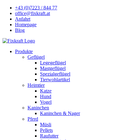
+43 (0)7223 / 844 77
office@fixkraft.at
Anfahrt
Homepage
Blog
Produkte
Geflügel
Legegeflügel
Mastgeflügel
Spezialgeflügel
Tierwohlartikel
Heimtier
Katze
Hund
Vogel
Kaninchen
Kaninchen & Nager
Pferd
Müsli
Pellets
Raufutter