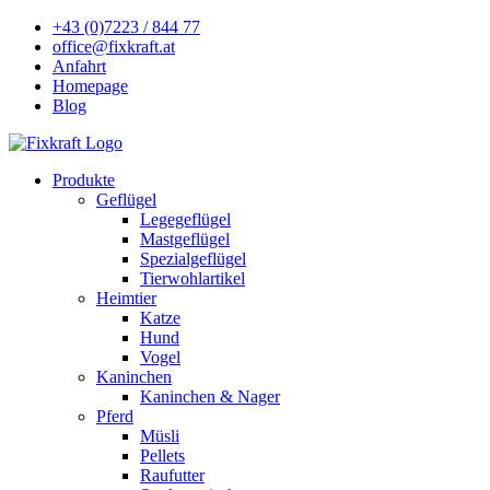
+43 (0)7223 / 844 77
office@fixkraft.at
Anfahrt
Homepage
Blog
Produkte
Geflügel
Legegeflügel
Mastgeflügel
Spezialgeflügel
Tierwohlartikel
Heimtier
Katze
Hund
Vogel
Kaninchen
Kaninchen & Nager
Pferd
Müsli
Pellets
Raufutter