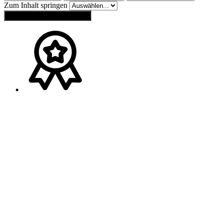
Zum Inhalt springen
Einstellungen zurücksetzen
Ansprechpartner
Melden Sie sich gerne bei
Franz Wagner
(
Bayern
)
Tel.:
+49 (0) 160 / 91 73 20 40
Mail:
wagner-schweib@t-online.de