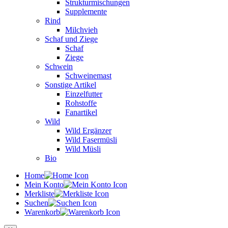
Strukturmischungen
Supplemente
Rind
Milchvieh
Schaf und Ziege
Schaf
Ziege
Schwein
Schweinemast
Sonstige Artikel
Einzelfutter
Rohstoffe
Fanartikel
Wild
Wild Ergänzer
Wild Fasermüsli
Wild Müsli
Bio
Home
Mein Konto
Merkliste
Suchen
Warenkorb