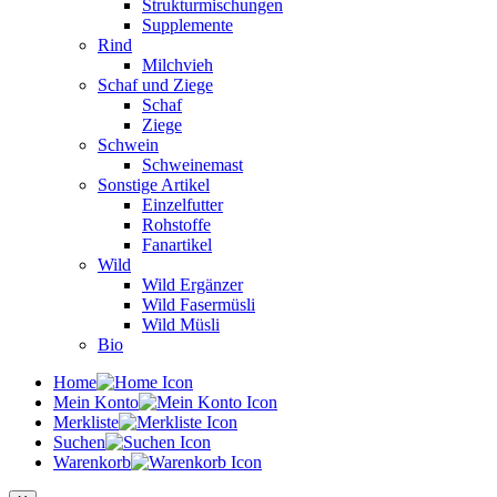
Strukturmischungen
Supplemente
Rind
Milchvieh
Schaf und Ziege
Schaf
Ziege
Schwein
Schweinemast
Sonstige Artikel
Einzelfutter
Rohstoffe
Fanartikel
Wild
Wild Ergänzer
Wild Fasermüsli
Wild Müsli
Bio
Home
Mein Konto
Merkliste
Suchen
Warenkorb