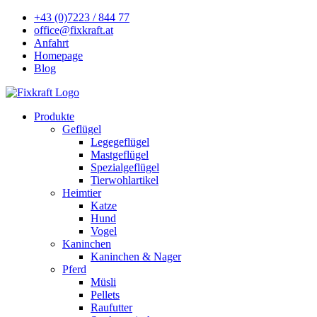
+43 (0)7223 / 844 77
office@fixkraft.at
Anfahrt
Homepage
Blog
Produkte
Geflügel
Legegeflügel
Mastgeflügel
Spezialgeflügel
Tierwohlartikel
Heimtier
Katze
Hund
Vogel
Kaninchen
Kaninchen & Nager
Pferd
Müsli
Pellets
Raufutter