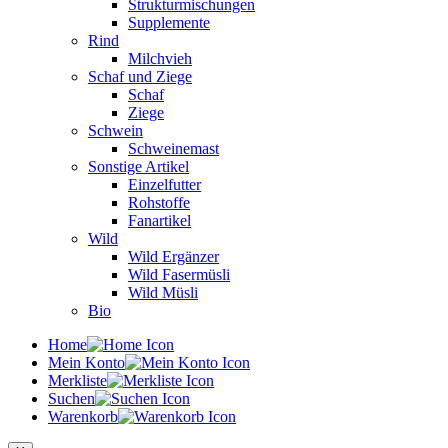
Strukturmischungen
Supplemente
Rind
Milchvieh
Schaf und Ziege
Schaf
Ziege
Schwein
Schweinemast
Sonstige Artikel
Einzelfutter
Rohstoffe
Fanartikel
Wild
Wild Ergänzer
Wild Fasermüsli
Wild Müsli
Bio
Home
Mein Konto
Merkliste
Suchen
Warenkorb