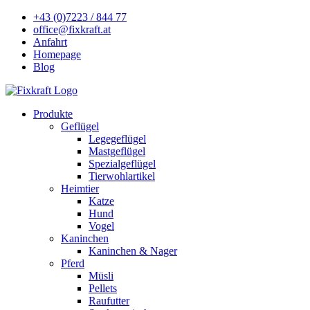
+43 (0)7223 / 844 77
office@fixkraft.at
Anfahrt
Homepage
Blog
Produkte
Geflügel
Legegeflügel
Mastgeflügel
Spezialgeflügel
Tierwohlartikel
Heimtier
Katze
Hund
Vogel
Kaninchen
Kaninchen & Nager
Pferd
Müsli
Pellets
Raufutter