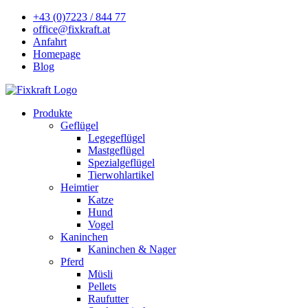
+43 (0)7223 / 844 77
office@fixkraft.at
Anfahrt
Homepage
Blog
Produkte
Geflügel
Legegeflügel
Mastgeflügel
Spezialgeflügel
Tierwohlartikel
Heimtier
Katze
Hund
Vogel
Kaninchen
Kaninchen & Nager
Pferd
Müsli
Pellets
Raufutter