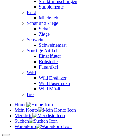
Strukturmischungen
Supplemente
Rind
Milchvieh
Schaf und Ziege
Schaf
Ziege
Schwein
Schweinemast
Sonstige Artikel
Einzelfutter
Rohstoffe
Fanartikel
Wild
Wild Ergänzer
Wild Fasermüsli
Wild Müsli
Bio
Home
Mein Konto
Merkliste
Suchen
Warenkorb