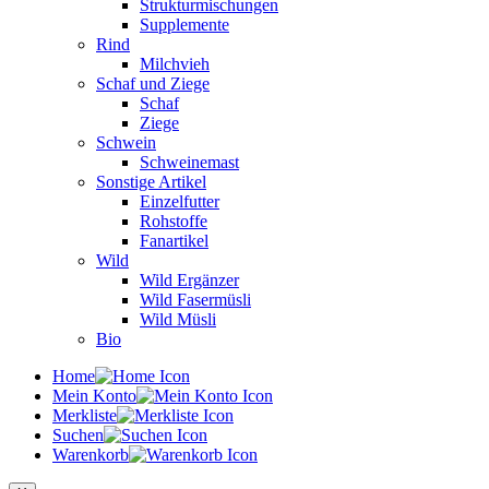
Strukturmischungen
Supplemente
Rind
Milchvieh
Schaf und Ziege
Schaf
Ziege
Schwein
Schweinemast
Sonstige Artikel
Einzelfutter
Rohstoffe
Fanartikel
Wild
Wild Ergänzer
Wild Fasermüsli
Wild Müsli
Bio
Home
Mein Konto
Merkliste
Suchen
Warenkorb