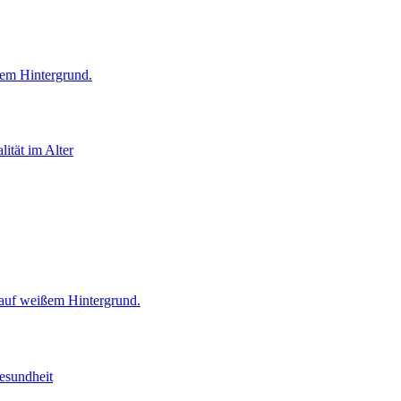
ität im Alter
esundheit