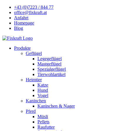
+43 (0)7223 / 844 77
office@fixkraft.at
Anfahrt
Homepage
Blog
Produkte
Geflügel
Legegeflügel
Mastgeflügel
Spezialgeflügel
Tierwohlartikel
Heimtier
Katze
Hund
Vogel
Kaninchen
Kaninchen & Nager
Pferd
Müsli
Pellets
Raufutter