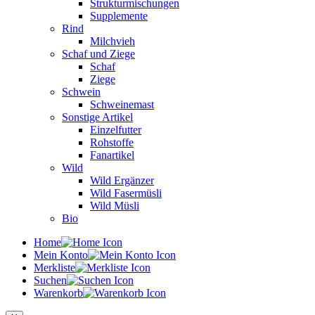
Strukturmischungen
Supplemente
Rind
Milchvieh
Schaf und Ziege
Schaf
Ziege
Schwein
Schweinemast
Sonstige Artikel
Einzelfutter
Rohstoffe
Fanartikel
Wild
Wild Ergänzer
Wild Fasermüsli
Wild Müsli
Bio
Home
Mein Konto
Merkliste
Suchen
Warenkorb