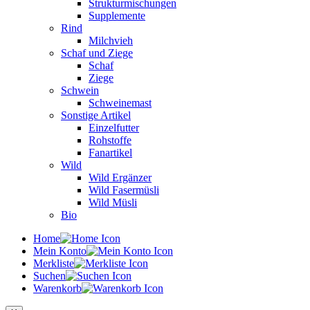
Strukturmischungen
Supplemente
Rind
Milchvieh
Schaf und Ziege
Schaf
Ziege
Schwein
Schweinemast
Sonstige Artikel
Einzelfutter
Rohstoffe
Fanartikel
Wild
Wild Ergänzer
Wild Fasermüsli
Wild Müsli
Bio
Home
Mein Konto
Merkliste
Suchen
Warenkorb