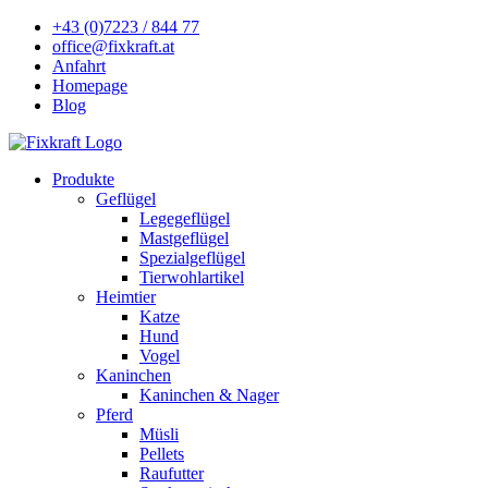
+43 (0)7223 / 844 77
office@fixkraft.at
Anfahrt
Homepage
Blog
Produkte
Geflügel
Legegeflügel
Mastgeflügel
Spezialgeflügel
Tierwohlartikel
Heimtier
Katze
Hund
Vogel
Kaninchen
Kaninchen & Nager
Pferd
Müsli
Pellets
Raufutter