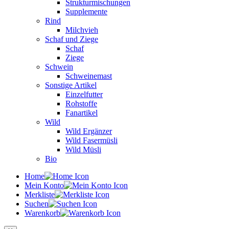
Strukturmischungen
Supplemente
Rind
Milchvieh
Schaf und Ziege
Schaf
Ziege
Schwein
Schweinemast
Sonstige Artikel
Einzelfutter
Rohstoffe
Fanartikel
Wild
Wild Ergänzer
Wild Fasermüsli
Wild Müsli
Bio
Home
Mein Konto
Merkliste
Suchen
Warenkorb