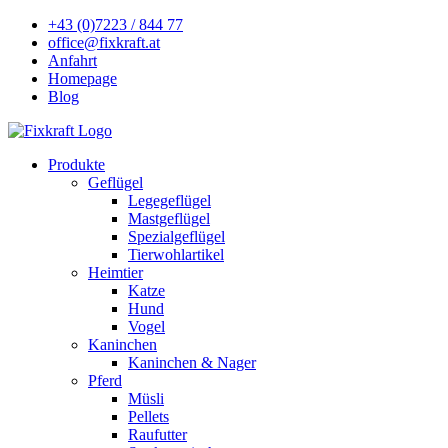
+43 (0)7223 / 844 77
office@fixkraft.at
Anfahrt
Homepage
Blog
Produkte
Geflügel
Legegeflügel
Mastgeflügel
Spezialgeflügel
Tierwohlartikel
Heimtier
Katze
Hund
Vogel
Kaninchen
Kaninchen & Nager
Pferd
Müsli
Pellets
Raufutter