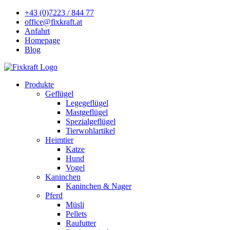
+43 (0)7223 / 844 77
office@fixkraft.at
Anfahrt
Homepage
Blog
Produkte
Geflügel
Legegeflügel
Mastgeflügel
Spezialgeflügel
Tierwohlartikel
Heimtier
Katze
Hund
Vogel
Kaninchen
Kaninchen & Nager
Pferd
Müsli
Pellets
Raufutter