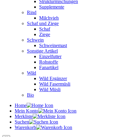
Strukturmischungen
Supplemente
Rind
Milchvieh
Schaf und Ziege
Schaf
Ziege
Schwein
Schweinemast
Sonstige Artikel
Einzelfutter
Rohstoffe
Fanartikel
Wild
Wild Ergänzer
Wild Fasermüsli
Wild Müsli
Bio
Home
Mein Konto
Merkliste
Suchen
Warenkorb