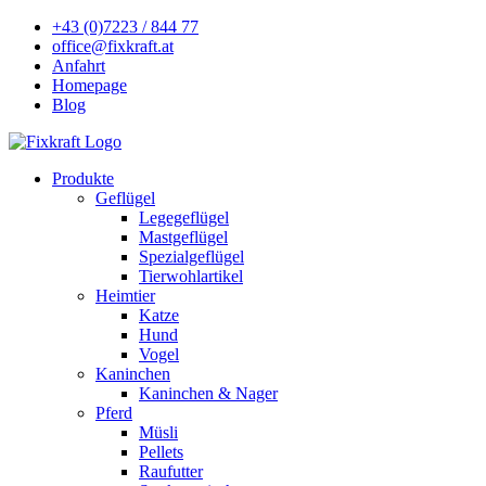
+43 (0)7223 / 844 77
office@fixkraft.at
Anfahrt
Homepage
Blog
Produkte
Geflügel
Legegeflügel
Mastgeflügel
Spezialgeflügel
Tierwohlartikel
Heimtier
Katze
Hund
Vogel
Kaninchen
Kaninchen & Nager
Pferd
Müsli
Pellets
Raufutter