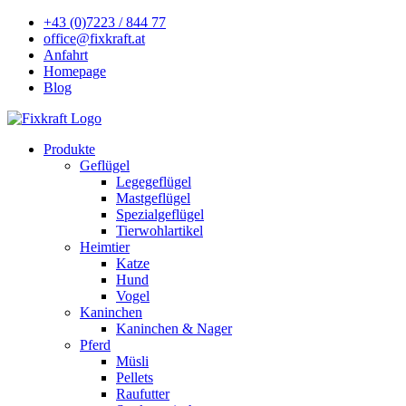
+43 (0)7223 / 844 77
office@fixkraft.at
Anfahrt
Homepage
Blog
Produkte
Geflügel
Legegeflügel
Mastgeflügel
Spezialgeflügel
Tierwohlartikel
Heimtier
Katze
Hund
Vogel
Kaninchen
Kaninchen & Nager
Pferd
Müsli
Pellets
Raufutter