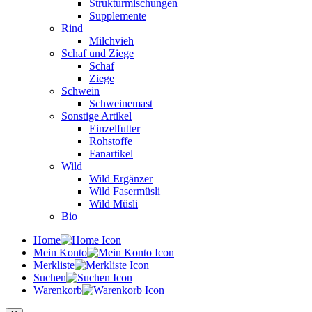
Strukturmischungen
Supplemente
Rind
Milchvieh
Schaf und Ziege
Schaf
Ziege
Schwein
Schweinemast
Sonstige Artikel
Einzelfutter
Rohstoffe
Fanartikel
Wild
Wild Ergänzer
Wild Fasermüsli
Wild Müsli
Bio
Home
Mein Konto
Merkliste
Suchen
Warenkorb