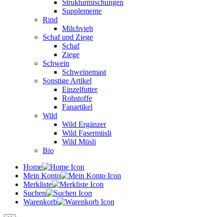
Strukturmischungen
Supplemente
Rind
Milchvieh
Schaf und Ziege
Schaf
Ziege
Schwein
Schweinemast
Sonstige Artikel
Einzelfutter
Rohstoffe
Fanartikel
Wild
Wild Ergänzer
Wild Fasermüsli
Wild Müsli
Bio
Home
Mein Konto
Merkliste
Suchen
Warenkorb