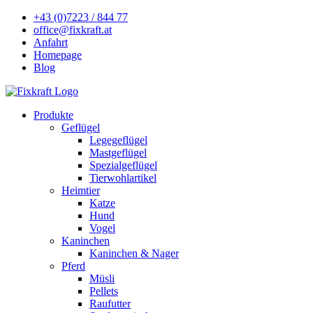
+43 (0)7223 / 844 77
office@fixkraft.at
Anfahrt
Homepage
Blog
Produkte
Geflügel
Legegeflügel
Mastgeflügel
Spezialgeflügel
Tierwohlartikel
Heimtier
Katze
Hund
Vogel
Kaninchen
Kaninchen & Nager
Pferd
Müsli
Pellets
Raufutter