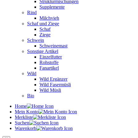
Strukturmischungen
Supplemente
Rind
Milchvieh
Schaf und Ziege
Schaf
Ziege
Schwein
Schweinemast
Sonstige Artikel
Einzelfutter
Rohstoffe
Fanartikel
Wild
Wild Ergänzer
Wild Fasermüsli
Wild Müsli
Bio
Home
Mein Konto
Merkliste
Suchen
Warenkorb