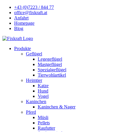
+43 (0)7223 / 844 77
office@fixkraft.at
Anfahrt
Homepage
Blog
Produkte
Geflügel
Legegeflügel
Mastgeflügel
Spezialgeflügel
Tierwohlartikel
Heimtier
Katze
Hund
Vogel
Kaninchen
Kaninchen & Nager
Pferd
Müsli
Pellets
Raufutter