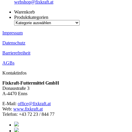
webshop@fixkraft.at
Warenkorb
Produktkategorien
Impressum
Datenschutz
Barrierefreiheit
AGBs
Kontaktinfos
Fixkraft-Futtermittel GmbH
Donaustraße 3
A-4470 Enns
E-Mail:
office@fixkraft.at
Web:
www.fixkraft.at
Telefon: +43 72 23 / 844 77