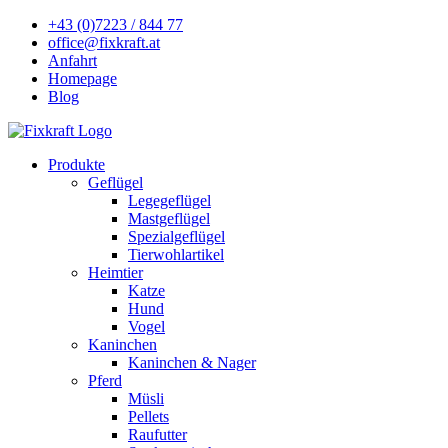
+43 (0)7223 / 844 77
office@fixkraft.at
Anfahrt
Homepage
Blog
Produkte
Geflügel
Legegeflügel
Mastgeflügel
Spezialgeflügel
Tierwohlartikel
Heimtier
Katze
Hund
Vogel
Kaninchen
Kaninchen & Nager
Pferd
Müsli
Pellets
Raufutter