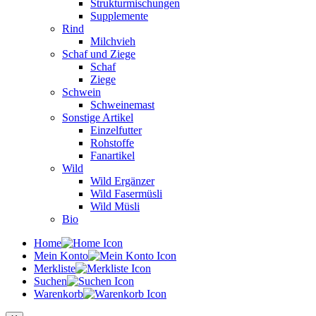
Strukturmischungen
Supplemente
Rind
Milchvieh
Schaf und Ziege
Schaf
Ziege
Schwein
Schweinemast
Sonstige Artikel
Einzelfutter
Rohstoffe
Fanartikel
Wild
Wild Ergänzer
Wild Fasermüsli
Wild Müsli
Bio
Home
Mein Konto
Merkliste
Suchen
Warenkorb