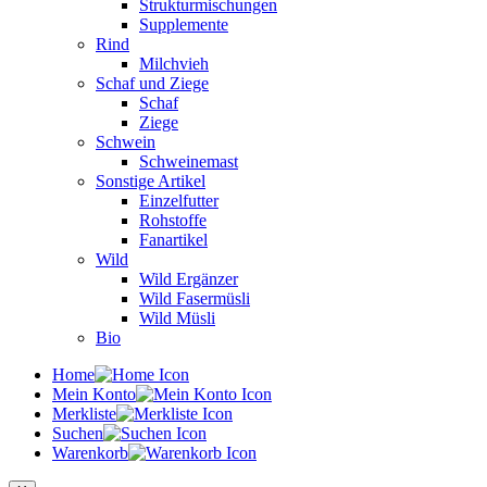
Strukturmischungen
Supplemente
Rind
Milchvieh
Schaf und Ziege
Schaf
Ziege
Schwein
Schweinemast
Sonstige Artikel
Einzelfutter
Rohstoffe
Fanartikel
Wild
Wild Ergänzer
Wild Fasermüsli
Wild Müsli
Bio
Home
Mein Konto
Merkliste
Suchen
Warenkorb