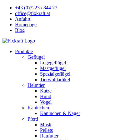
+43 (0)7223 / 844 77
office@fixkraft.at
Anfahrt
Homepage
Blog
Produkte
Geflügel
Legegeflügel
Mastgeflügel
Spezialgeflügel
Tierwohlartikel
Heimtier
Katze
Hund
Vogel
Kaninchen
Kaninchen & Nager
Pferd
Müsli
Pellets
Raufutter