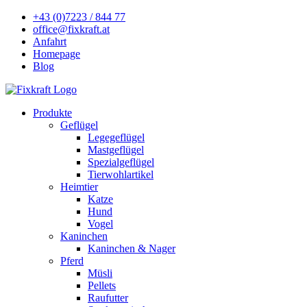
+43 (0)7223 / 844 77
office@fixkraft.at
Anfahrt
Homepage
Blog
Produkte
Geflügel
Legegeflügel
Mastgeflügel
Spezialgeflügel
Tierwohlartikel
Heimtier
Katze
Hund
Vogel
Kaninchen
Kaninchen & Nager
Pferd
Müsli
Pellets
Raufutter