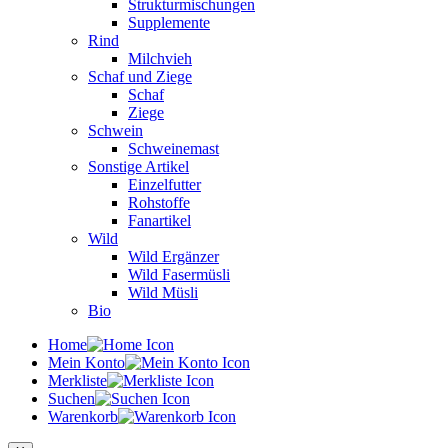
Strukturmischungen
Supplemente
Rind
Milchvieh
Schaf und Ziege
Schaf
Ziege
Schwein
Schweinemast
Sonstige Artikel
Einzelfutter
Rohstoffe
Fanartikel
Wild
Wild Ergänzer
Wild Fasermüsli
Wild Müsli
Bio
Home
Mein Konto
Merkliste
Suchen
Warenkorb