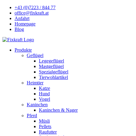
+43 (0)7223 / 844 77
office@fixkraft.at
Anfahrt
Homepage
Blog
Produkte
Geflügel
Legegeflügel
Mastgeflügel
Spezialgeflügel
Tierwohlartikel
Heimtier
Katze
Hund
Vogel
Kaninchen
Kaninchen & Nager
Pferd
Müsli
Pellets
Raufutter