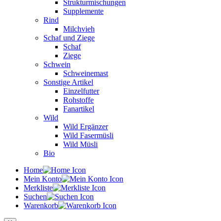
Strukturmischungen
Supplemente
Rind
Milchvieh
Schaf und Ziege
Schaf
Ziege
Schwein
Schweinemast
Sonstige Artikel
Einzelfutter
Rohstoffe
Fanartikel
Wild
Wild Ergänzer
Wild Fasermüsli
Wild Müsli
Bio
Home
Mein Konto
Merkliste
Suchen
Warenkorb