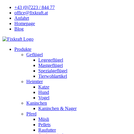
+43 (0)7223 / 844 77
office@fixkraft.at
Anfahrt
Homepage
Blog
Produkte
Geflügel
Legegeflügel
Mastgeflügel
Spezialgeflügel
Tierwohlartikel
Heimtier
Katze
Hund
Vogel
Kaninchen
Kaninchen & Nager
Pferd
Müsli
Pellets
Raufutter