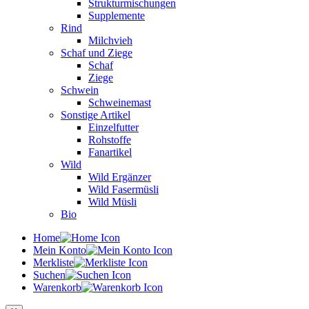
Strukturmischungen
Supplemente
Rind
Milchvieh
Schaf und Ziege
Schaf
Ziege
Schwein
Schweinemast
Sonstige Artikel
Einzelfutter
Rohstoffe
Fanartikel
Wild
Wild Ergänzer
Wild Fasermüsli
Wild Müsli
Bio
Home
Mein Konto
Merkliste
Suchen
Warenkorb