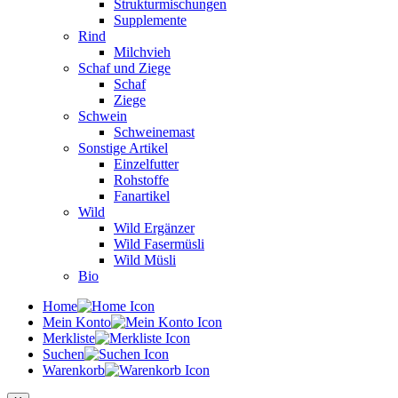
Strukturmischungen
Supplemente
Rind
Milchvieh
Schaf und Ziege
Schaf
Ziege
Schwein
Schweinemast
Sonstige Artikel
Einzelfutter
Rohstoffe
Fanartikel
Wild
Wild Ergänzer
Wild Fasermüsli
Wild Müsli
Bio
Home
Mein Konto
Merkliste
Suchen
Warenkorb