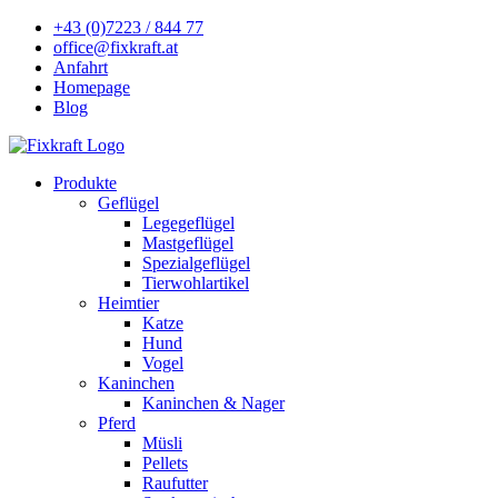
+43 (0)7223 / 844 77
office@fixkraft.at
Anfahrt
Homepage
Blog
Produkte
Geflügel
Legegeflügel
Mastgeflügel
Spezialgeflügel
Tierwohlartikel
Heimtier
Katze
Hund
Vogel
Kaninchen
Kaninchen & Nager
Pferd
Müsli
Pellets
Raufutter