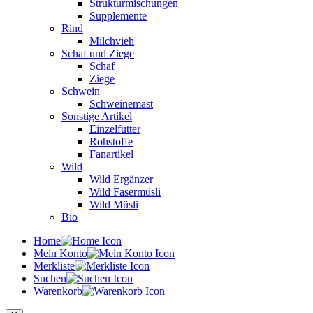
Strukturmischungen
Supplemente
Rind
Milchvieh
Schaf und Ziege
Schaf
Ziege
Schwein
Schweinemast
Sonstige Artikel
Einzelfutter
Rohstoffe
Fanartikel
Wild
Wild Ergänzer
Wild Fasermüsli
Wild Müsli
Bio
Home
Mein Konto
Merkliste
Suchen
Warenkorb