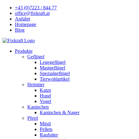
+43 (0)7223 / 844 77
office@fixkraft.at
Anfahrt
Homepage
Blog
Produkte
Geflügel
Legegeflügel
Mastgeflügel
Spezialgeflügel
Tierwohlartikel
Heimtier
Katze
Hund
Vogel
Kaninchen
Kaninchen & Nager
Pferd
Müsli
Pellets
Raufutter