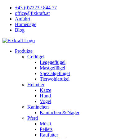
+43 (0)7223 / 844 77
office@fixkraft.at
Anfahrt
Homepage
Blog
Produkte
Geflügel
Legegeflügel
Mastgeflügel
Spezialgeflügel
Tierwohlartikel
Heimtier
Katze
Hund
Vogel
Kaninchen
Kaninchen & Nager
Pferd
Müsli
Pellets
Raufutter