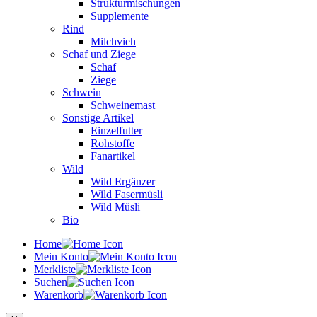
Strukturmischungen
Supplemente
Rind
Milchvieh
Schaf und Ziege
Schaf
Ziege
Schwein
Schweinemast
Sonstige Artikel
Einzelfutter
Rohstoffe
Fanartikel
Wild
Wild Ergänzer
Wild Fasermüsli
Wild Müsli
Bio
Home
Mein Konto
Merkliste
Suchen
Warenkorb