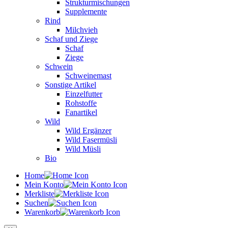
Strukturmischungen
Supplemente
Rind
Milchvieh
Schaf und Ziege
Schaf
Ziege
Schwein
Schweinemast
Sonstige Artikel
Einzelfutter
Rohstoffe
Fanartikel
Wild
Wild Ergänzer
Wild Fasermüsli
Wild Müsli
Bio
Home
Mein Konto
Merkliste
Suchen
Warenkorb