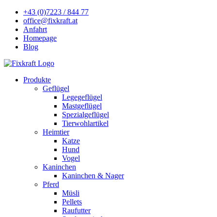
+43 (0)7223 / 844 77
office@fixkraft.at
Anfahrt
Homepage
Blog
Produkte
Geflügel
Legegeflügel
Mastgeflügel
Spezialgeflügel
Tierwohlartikel
Heimtier
Katze
Hund
Vogel
Kaninchen
Kaninchen & Nager
Pferd
Müsli
Pellets
Raufutter