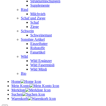
Strukturmischungen
Supplemente
Rind
Milchvieh
Schaf und Ziege
Schaf
Ziege
Schwein
Schweinemast
Sonstige Artikel
Einzelfutter
Rohstoffe
Fanartikel
Wild
Wild Ergänzer
Wild Fasermüsli
Wild Müsli
Bio
Home
Mein Konto
Merkliste
Suchen
Warenkorb