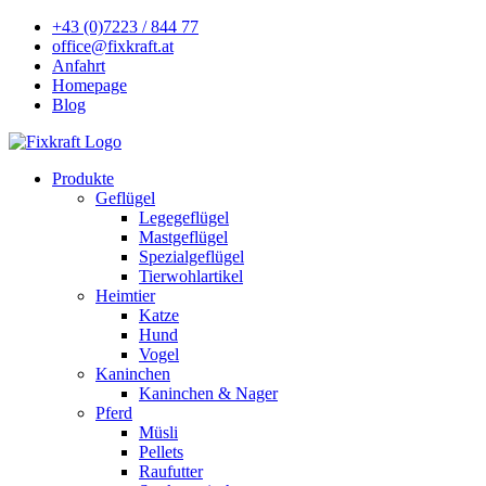
+43 (0)7223 / 844 77
office@fixkraft.at
Anfahrt
Homepage
Blog
Produkte
Geflügel
Legegeflügel
Mastgeflügel
Spezialgeflügel
Tierwohlartikel
Heimtier
Katze
Hund
Vogel
Kaninchen
Kaninchen & Nager
Pferd
Müsli
Pellets
Raufutter