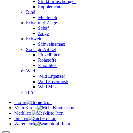
Strukturmischungen
Supplemente
Rind
Milchvieh
Schaf und Ziege
Schaf
Ziege
Schwein
Schweinemast
Sonstige Artikel
Einzelfutter
Rohstoffe
Fanartikel
Wild
Wild Ergänzer
Wild Fasermüsli
Wild Müsli
Bio
Home
Mein Konto
Merkliste
Suchen
Warenkorb