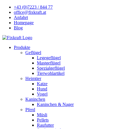
+43 (0)7223 / 844 77
office@fixkraft.at
Anfahrt
Homepage
Blog
Produkte
Geflügel
Legegeflügel
Mastgeflügel
Spezialgeflügel
Tierwohlartikel
Heimtier
Katze
Hund
Vogel
Kaninchen
Kaninchen & Nager
Pferd
Müsli
Pellets
Raufutter