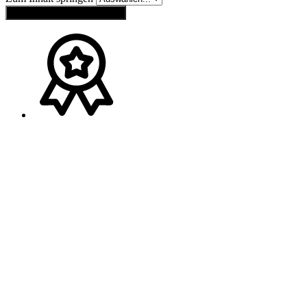
Einstellungen zurücksetzen
Ansprechpartner
Melden Sie sich gerne bei
Franz Wagner
(
Bayern
)
Tel.:
+49 (0) 160 / 91 73 20 40
Mail:
wagner-schweib@t-online.de
Melden Sie sich gerne bei
Jürgen Schach
(
Baden-Württemberg
)