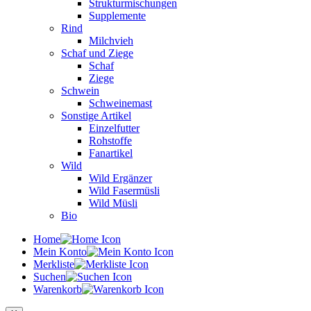
Strukturmischungen
Supplemente
Rind
Milchvieh
Schaf und Ziege
Schaf
Ziege
Schwein
Schweinemast
Sonstige Artikel
Einzelfutter
Rohstoffe
Fanartikel
Wild
Wild Ergänzer
Wild Fasermüsli
Wild Müsli
Bio
Home
Mein Konto
Merkliste
Suchen
Warenkorb