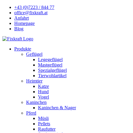
+43 (0)7223 / 844 77
office@fixkraft.at
Anfahrt
Homepage
Blog
Produkte
Geflügel
Legegeflügel
Mastgeflügel
Spezialgeflügel
Tierwohlartikel
Heimtier
Katze
Hund
Vogel
Kaninchen
Kaninchen & Nager
Pferd
Müsli
Pellets
Raufutter