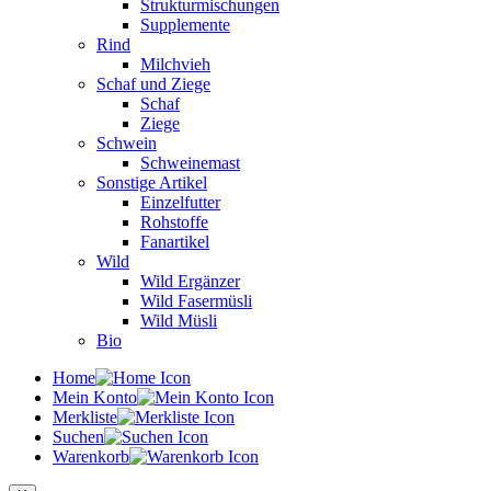
Strukturmischungen
Supplemente
Rind
Milchvieh
Schaf und Ziege
Schaf
Ziege
Schwein
Schweinemast
Sonstige Artikel
Einzelfutter
Rohstoffe
Fanartikel
Wild
Wild Ergänzer
Wild Fasermüsli
Wild Müsli
Bio
Home
Mein Konto
Merkliste
Suchen
Warenkorb