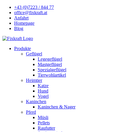
+43 (0)7223 / 844 77
office@fixkraft.at
Anfahrt
Homepage
Blog
Produkte
Geflügel
Legegeflügel
Mastgeflügel
Spezialgeflügel
Tierwohlartikel
Heimtier
Katze
Hund
Vogel
Kaninchen
Kaninchen & Nager
Pferd
Müsli
Pellets
Raufutter