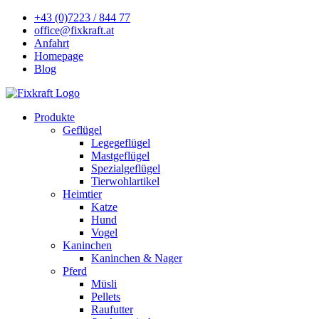
+43 (0)7223 / 844 77
office@fixkraft.at
Anfahrt
Homepage
Blog
Produkte
Geflügel
Legegeflügel
Mastgeflügel
Spezialgeflügel
Tierwohlartikel
Heimtier
Katze
Hund
Vogel
Kaninchen
Kaninchen & Nager
Pferd
Müsli
Pellets
Raufutter