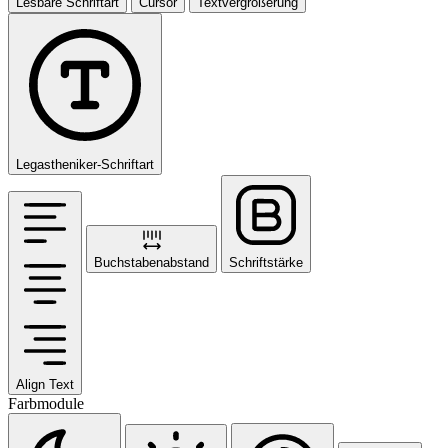
Lesbare Schriftart
Cursor
Textvergrößerung
Legastheniker-Schriftart
Buchstabenabstand
Schriftstärke
Align Text
Farbmodule