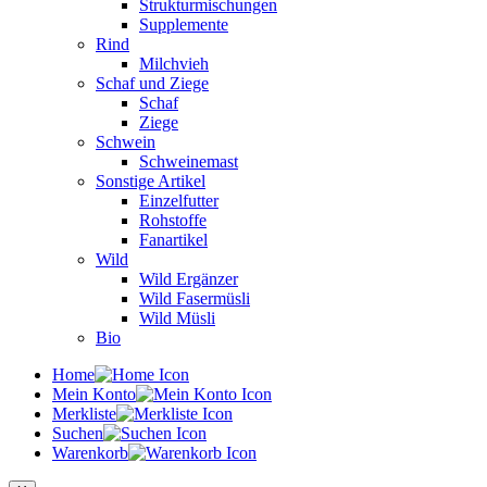
Strukturmischungen
Supplemente
Rind
Milchvieh
Schaf und Ziege
Schaf
Ziege
Schwein
Schweinemast
Sonstige Artikel
Einzelfutter
Rohstoffe
Fanartikel
Wild
Wild Ergänzer
Wild Fasermüsli
Wild Müsli
Bio
Home
Mein Konto
Merkliste
Suchen
Warenkorb