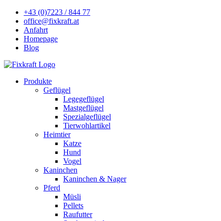
+43 (0)7223 / 844 77
office@fixkraft.at
Anfahrt
Homepage
Blog
Produkte
Geflügel
Legegeflügel
Mastgeflügel
Spezialgeflügel
Tierwohlartikel
Heimtier
Katze
Hund
Vogel
Kaninchen
Kaninchen & Nager
Pferd
Müsli
Pellets
Raufutter