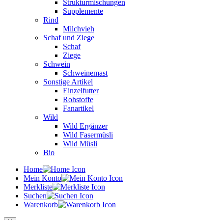
Strukturmischungen
Supplemente
Rind
Milchvieh
Schaf und Ziege
Schaf
Ziege
Schwein
Schweinemast
Sonstige Artikel
Einzelfutter
Rohstoffe
Fanartikel
Wild
Wild Ergänzer
Wild Fasermüsli
Wild Müsli
Bio
Home
Mein Konto
Merkliste
Suchen
Warenkorb