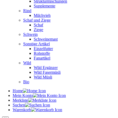
Strukturmischungen
Supplemente
Rind
Milchvieh
Schaf und Ziege
Schaf
Ziege
Schwein
Schweinemast
Sonstige Artikel
Einzelfutter
Rohstoffe
Fanartikel
Wild
Wild Ergänzer
Wild Fasermüsli
Wild Müsli
Bio
Home
Mein Konto
Merkliste
Suchen
Warenkorb