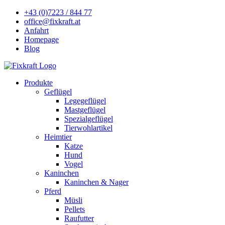
+43 (0)7223 / 844 77
office@fixkraft.at
Anfahrt
Homepage
Blog
Produkte
Geflügel
Legegeflügel
Mastgeflügel
Spezialgeflügel
Tierwohlartikel
Heimtier
Katze
Hund
Vogel
Kaninchen
Kaninchen & Nager
Pferd
Müsli
Pellets
Raufutter