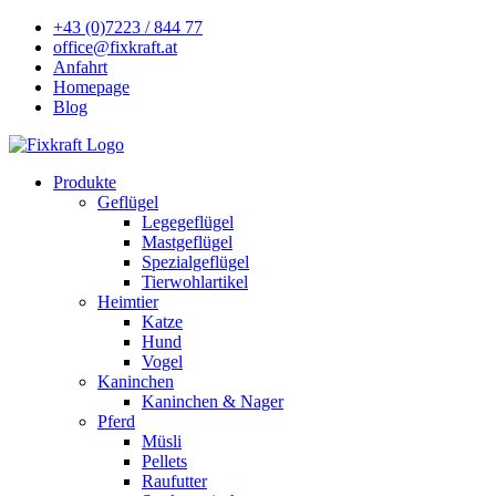
+43 (0)7223 / 844 77
office@fixkraft.at
Anfahrt
Homepage
Blog
Produkte
Geflügel
Legegeflügel
Mastgeflügel
Spezialgeflügel
Tierwohlartikel
Heimtier
Katze
Hund
Vogel
Kaninchen
Kaninchen & Nager
Pferd
Müsli
Pellets
Raufutter