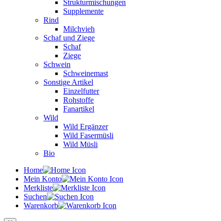
Strukturmischungen
Supplemente
Rind
Milchvieh
Schaf und Ziege
Schaf
Ziege
Schwein
Schweinemast
Sonstige Artikel
Einzelfutter
Rohstoffe
Fanartikel
Wild
Wild Ergänzer
Wild Fasermüsli
Wild Müsli
Bio
Home
Mein Konto
Merkliste
Suchen
Warenkorb