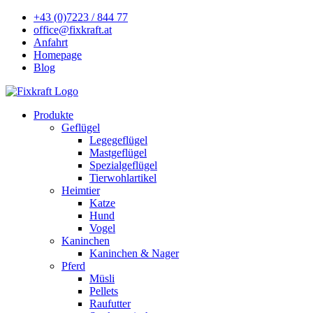
+43 (0)7223 / 844 77
office@fixkraft.at
Anfahrt
Homepage
Blog
Produkte
Geflügel
Legegeflügel
Mastgeflügel
Spezialgeflügel
Tierwohlartikel
Heimtier
Katze
Hund
Vogel
Kaninchen
Kaninchen & Nager
Pferd
Müsli
Pellets
Raufutter