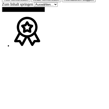
Zum Inhalt springen
Einstellungen zurücksetzen
Ansprechpartner
Melden Sie sich gerne bei
Franz Wagner
(
Bayern
)
Tel.:
+49 (0) 160 / 91 73 20 40
Mail:
wagner-schweib@t-online.de