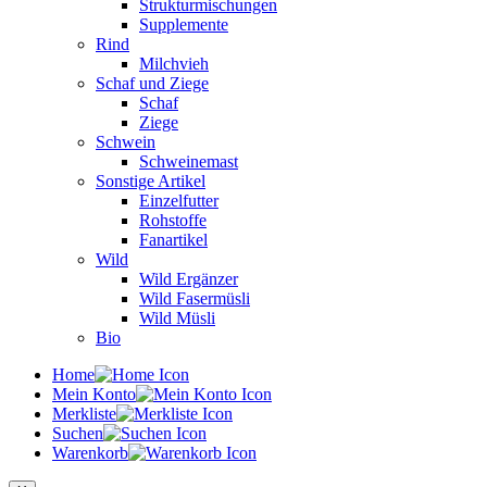
Strukturmischungen
Supplemente
Rind
Milchvieh
Schaf und Ziege
Schaf
Ziege
Schwein
Schweinemast
Sonstige Artikel
Einzelfutter
Rohstoffe
Fanartikel
Wild
Wild Ergänzer
Wild Fasermüsli
Wild Müsli
Bio
Home
Mein Konto
Merkliste
Suchen
Warenkorb