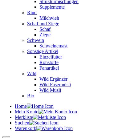
Strukturmischungen
Supplemente
Rind
Milchvieh
Schaf und Ziege
Schaf
Ziege
Schwein
Schweinemast
Sonstige Artikel
Einzelfutter
Rohstoffe
Fanartikel
Wild
Wild Ergänzer
Wild Fasermüsli
Wild Müsli
Bio
Home
Mein Konto
Merkliste
Suchen
Warenkorb