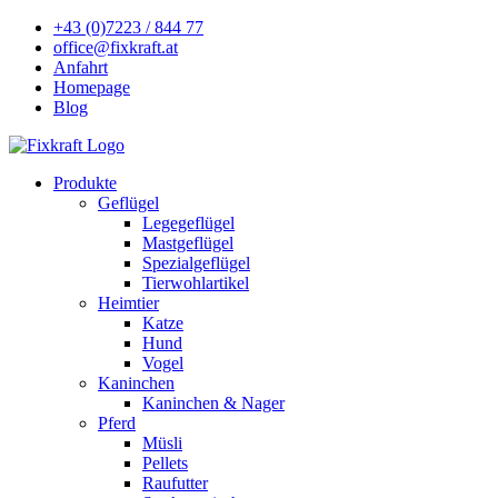
+43 (0)7223 / 844 77
office@fixkraft.at
Anfahrt
Homepage
Blog
Produkte
Geflügel
Legegeflügel
Mastgeflügel
Spezialgeflügel
Tierwohlartikel
Heimtier
Katze
Hund
Vogel
Kaninchen
Kaninchen & Nager
Pferd
Müsli
Pellets
Raufutter