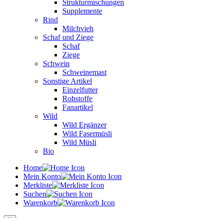
Strukturmischungen
Supplemente
Rind
Milchvieh
Schaf und Ziege
Schaf
Ziege
Schwein
Schweinemast
Sonstige Artikel
Einzelfutter
Rohstoffe
Fanartikel
Wild
Wild Ergänzer
Wild Fasermüsli
Wild Müsli
Bio
Home
Mein Konto
Merkliste
Suchen
Warenkorb