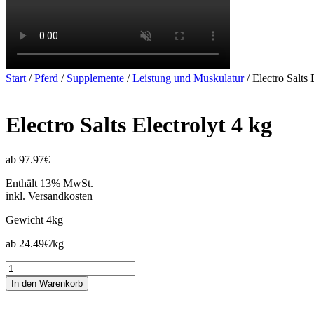
Start
/
Pferd
/
Supplemente
/
Leistung und Muskulatur
/ Electro Salts 
Electro Salts Electrolyt 4 kg
ab 97.97€
Enthält 13% MwSt.
inkl. Versandkosten
Gewicht
4kg
ab 24.49€/kg
Electro
Salts
In den Warenkorb
Electrolyt
4