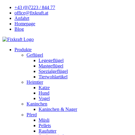
+43 (0)7223 / 844 77
office@fixkraft.at
Anfahrt
Homepage
Blog
Produkte
Geflügel
Legegeflügel
Mastgeflügel
Spezialgeflügel
Tierwohlartikel
Heimtier
Katze
Hund
Vogel
Kaninchen
Kaninchen & Nager
Pferd
Müsli
Pellets
Raufutter